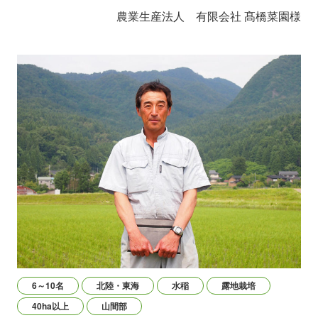
農業生産法人 有限会社 髙橋菜園様
6～10名
北陸・東海
水稲
露地栽培
40ha以上
山間部