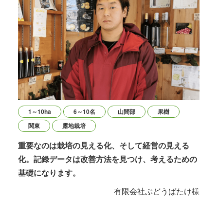
1～10ha
6～10名
山間部
果樹
関東
露地栽培
重要なのは栽培の見える化、そして経営の見える
化。記録データは改善方法を見つけ、考えるための
基礎になります。
有限会社ぶどうばたけ様