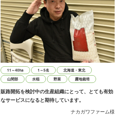
11～40ha
1～5名
北海道・東北
山間部
水稲
野菜
露地栽培
販路開拓を検討中の生産組織にとって、とても有効
なサービスになると期待しています。
ナカガワファーム様