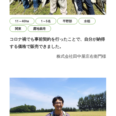
11～40ha
1～5名
平野部
水稲
関東
露地栽培
コロナ禍でも事前契約を行ったことで、自分が納得
する価格で販売できました。
株式会社田中屋庄右衛門様