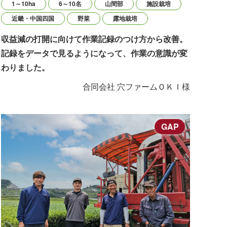
1～10ha
6～10名
山間部
施設栽培
近畿・中国四国
野菜
露地栽培
収益減の打開に向けて作業記録のつけ方から改善。
記録をデータで見るようになって、作業の意識が変
わりました。
合同会社 穴ファームＯＫＩ様
GAP