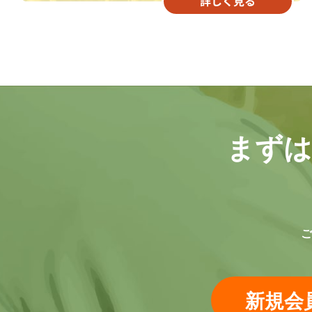
まずは
ご
新規会