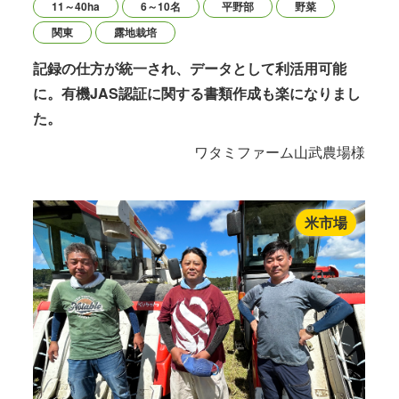
11～40ha
6～10名
平野部
野菜
関東
露地栽培
記録の仕方が統一され、データとして利活用可能
に。有機JAS認証に関する書類作成も楽になりまし
た。
ワタミファーム山武農場様
米市場