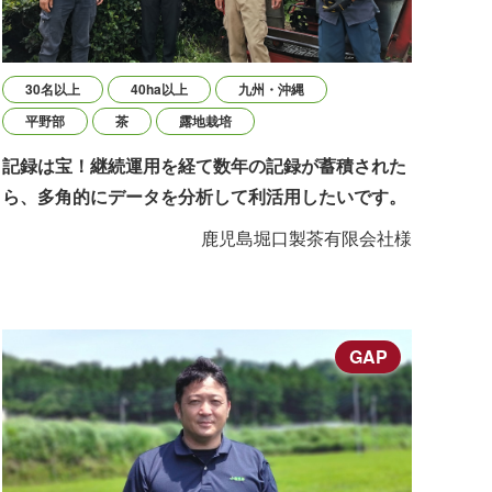
30名以上
40ha以上
九州・沖縄
平野部
茶
露地栽培
記録は宝！継続運用を経て数年の記録が蓄積された
ら、多角的にデータを分析して利活用したいです。
鹿児島堀口製茶有限会社様
GAP