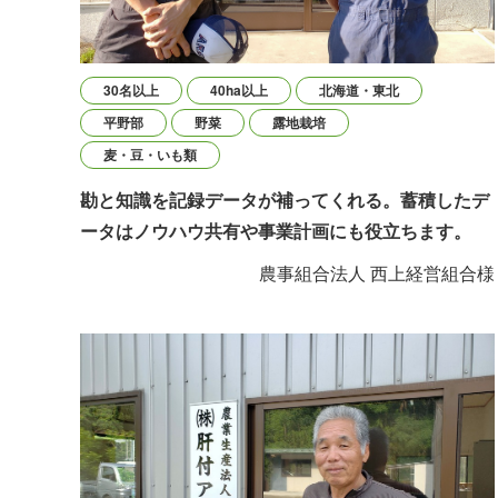
30名以上
40ha以上
北海道・東北
平野部
野菜
露地栽培
麦・豆・いも類
勘と知識を記録データが補ってくれる。蓄積したデ
ータはノウハウ共有や事業計画にも役立ちます。
農事組合法人 西上経営組合様