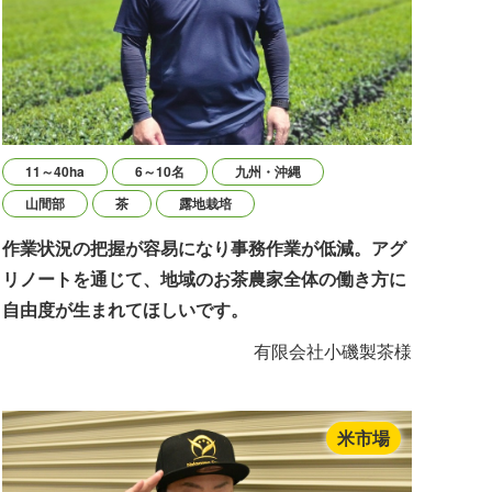
11～40ha
6～10名
九州・沖縄
山間部
茶
露地栽培
作業状況の把握が容易になり事務作業が低減。アグ
リノートを通じて、地域のお茶農家全体の働き方に
自由度が生まれてほしいです。
有限会社小磯製茶様
米市場