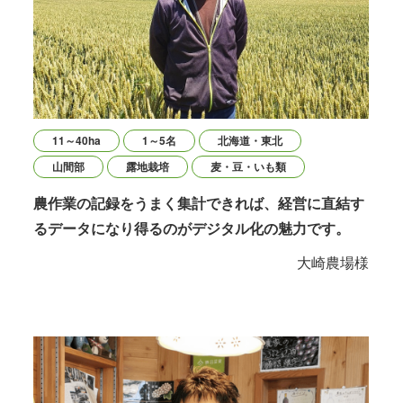
11～40ha
1～5名
北海道・東北
山間部
露地栽培
麦・豆・いも類
農作業の記録をうまく集計できれば、経営に直結す
るデータになり得るのがデジタル化の魅力です。
大崎農場様