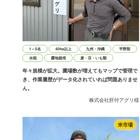
1～5名
40ha以上
九州・沖縄
平野部
水稲
露地栽培
麦・豆・いも類
年々規模が拡大。圃場数が増えてもマップで管理で
き、作業履歴がデータ化されていれば問題ありませ
ん。
株式会社肝付アグリ様
米市場