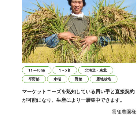
11～40ha
1～5名
北海道・東北
平野部
水稲
野菜
露地栽培
マーケットニーズを熟知している買い手と直接契約
が可能になり、生産により一層集中できます。
雲雀農園様