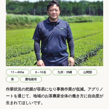
11～40ha
6～10名
九州・沖縄
山間部
茶
露地栽培
作業状況の把握が容易になり事務作業が低減。アグリノ
ートを通じて、地域のお茶農家全体の働き方に自由度が
生まれてほしいです。