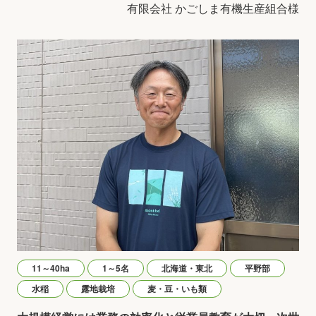
有限会社 かごしま有機生産組合様
11～40ha
1～5名
北海道・東北
平野部
水稲
露地栽培
麦・豆・いも類