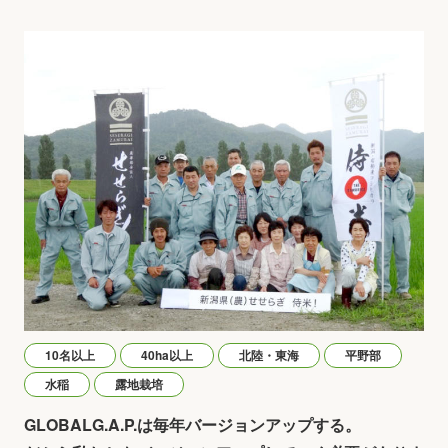
10名以上
40ha以上
北陸・東海
平野部
水稲
露地栽培
GLOBALG.A.P.は毎年バージョンアップする。