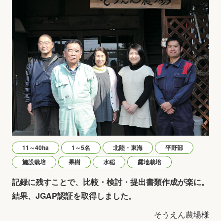
11～40ha
1～5名
北陸・東海
平野部
施設栽培
果樹
水稲
露地栽培
記録に残すことで、比較・検討・提出書類作成が楽に。
結果、JGAP認証を取得しました。
そうえん農場様