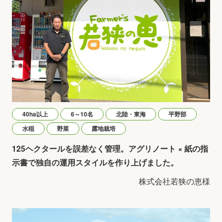
40ha以上
6～10名
北陸・東海
平野部
水稲
野菜
露地栽培
125ヘクタールを誤差なく管理。アグリノート × 紙の指
示書で独自の運用スタイルを作り上げました。
株式会社若狭の恵様