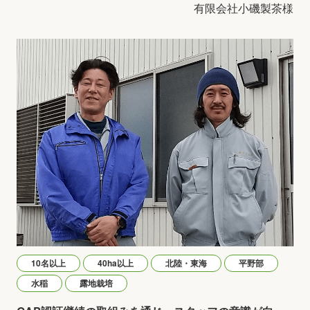
有限会社小磯製茶様
10名以上
40ha以上
北陸・東海
平野部
水稲
露地栽培