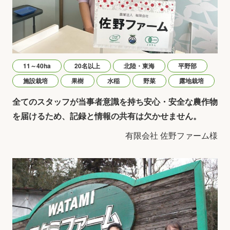
11～40ha
20名以上
北陸・東海
平野部
施設栽培
果樹
水稲
野菜
露地栽培
全てのスタッフが当事者意識を持ち安心・安全な農作物
を届けるため、記録と情報の共有は欠かせません。
有限会社 佐野ファーム様