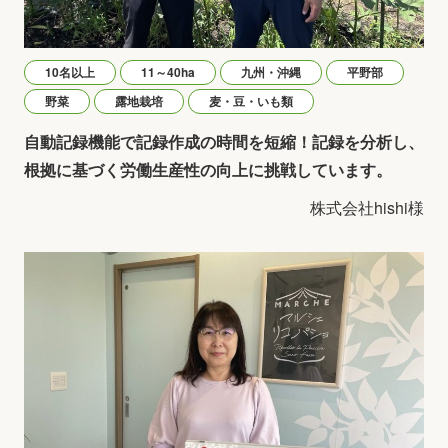
10名以上
11～40ha
九州・沖縄
平野部
野菜
露地栽培
麦・豆・いも類
自動記録機能で記録作成の時間を短縮！記録を分析し、
根拠に基づく労働生産性の向上に挑戦しています。
株式会社hishi様