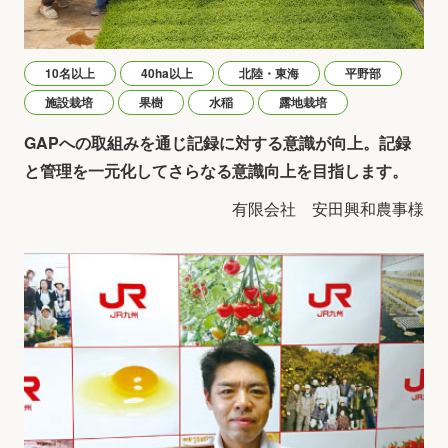
10名以上
40ha以上
北陸・東海
平野部
施設栽培
果樹
水稲
露地栽培
GAPへの取組みを通じ記録に対する意識が向上。記録
と管理を一元化してさらなる意識向上を目指します。
有限会社 安田興和農事様