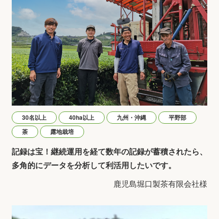
30名以上
40ha以上
九州・沖縄
平野部
茶
露地栽培
記録は宝！継続運用を経て数年の記録が蓄積されたら、
多角的にデータを分析して利活用したいです。
鹿児島堀口製茶有限会社様